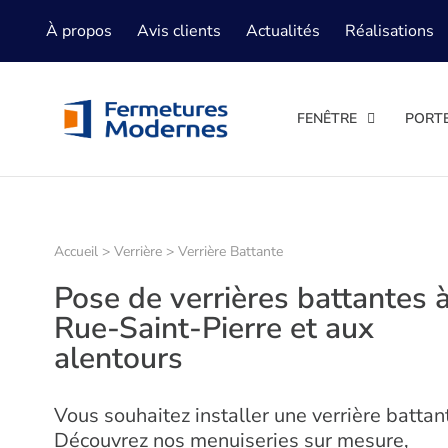
À propos
Avis clients
Actualités
Réalisations
FENÊTRE
PORT
Accueil
>
Verrière
>
Verrière Battante
Pose de verrières battantes 
Rue-Saint-Pierre et aux
alentours
Vous souhaitez installer une verrière battan
Découvrez nos menuiseries sur mesure,