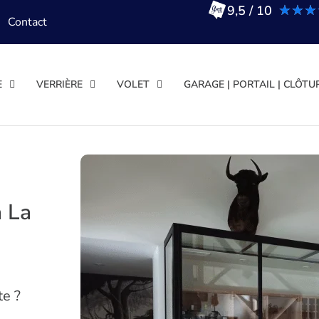
★★★
★★★
9,5 / 10
Contact
E
VERRIÈRE
VOLET
GARAGE | PORTAIL | CLÔTU
à La
te ?