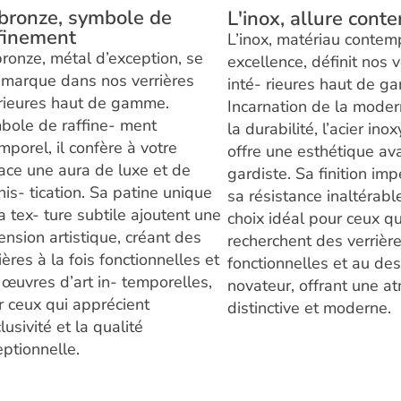
bronze, symbole de
L'inox, allure cont
finement
L’inox, matériau contem
ronze, métal d’exception, se
excellence, définit nos v
 marque dans nos verrières
inté- rieures haut de g
érieures haut de gamme.
Incarnation de la moder
bole de raffine- ment
la durabilité, l’acier in
mporel, il confère à votre
offre une esthétique av
ace une aura de luxe et de
gardiste. Sa finition im
is- tication. Sa patine unique
sa résistance inaltérabl
a tex- ture subtile ajoutent une
choix idéal pour ceux qu
nsion artistique, créant des
recherchent des verrière
ières à la fois fonctionnelles et
fonctionnelles et au de
œuvres d’art in- temporelles,
novateur, offrant une a
r ceux qui apprécient
distinctive et moderne.
clusivité et la qualité
ptionnelle.