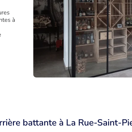
ures
ntes à
e
rière battante à La Rue-Saint-Pi