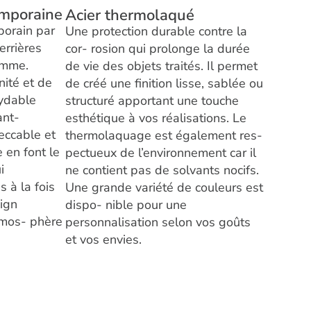
emporaine
Acier thermolaqué
porain par
Une protection durable contre la
errières
cor- rosion qui prolonge la durée
amme.
de vie des objets traités. Il permet
nité et de
de créé une finition lisse, sablée ou
oxydable
structuré apportant une touche
ant-
esthétique à vos réalisations. Le
peccable et
thermolaquage est également res-
e en font le
pectueux de l’environnement car il
i
ne contient pas de solvants nocifs.
s à la fois
Une grande variété de couleurs est
sign
dispo- nible pour une
tmos- phère
personnalisation selon vos goûts
et vos envies.