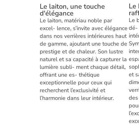
Le 
Le laiton, une touche
raf
d'élégance
Le b
Le laiton, matériau noble par
dé-
excel- lence, s’invite avec élégance
int
dans nos verrières intérieures haut
Sym
de gamme, ajoutant une touche de
inte
prestige et de chaleur. Son lustre
esp
naturel et sa capacité à capturer la
soph
lumière subli- ment chaque détail,
et s
offrant une es- thétique
dime
exceptionnelle pour ceux qui
verr
recherchent l’exclusivité et
des 
l’harmonie dans leur intérieur.
pou
l’ex
exce