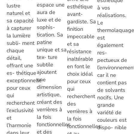
esthétique
espace une
lustre
esthétique
à vos
aura de
naturel et
avant-
réalisations.
luxe et de
sa capacité
gardiste. Sa
Le
sophis-
à capturer
finition
thermolaquag
tication. Sa
la lumière
impeccable
est
patine
subli- ment
et sa
également
unique et sa
chaque
résistance
res-
tex- ture
détail,
inaltérable
pectueux de
subtile
offrant une
en font le
l’environnemen
ajoutent
es- thétique
choix idéal
car il ne
une
exceptionnelle
pour ceux
contient pas
dimension
pour ceux
qui
de solvants
artistique,
qui
recherchent
nocifs. Une
créant des
recherchent
des
grande
verrières à
l’exclusivité
verrières à
variété de
la fois
et
la fois
couleurs est
fonctionnelles
l’harmonie
fonctionnelles
dispo- nible
et des
dans leur
et au