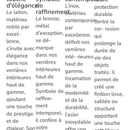
de
d'élégance
L’inox,
protection
raffinement
Le laiton,
matériau
durable
Le bronze,
matériau
contemporain
contre la
métal
noble par
par
cor- rosion
d’exception,
excel-
excellence,
qui
se dé-
lence,
définit nos
prolonge la
marque
s’invite avec
verrières
durée de
dans nos
élégance
inté- rieures
vie des
verrières
dans nos
haut de
objets
intérieures
verrières
gamme.
traités. Il
haut de
intérieures
Incarnation
permet de
gamme.
haut de
de la
créé une
Symbole de
gamme,
modernité
finition lisse,
raffine-
ajoutant
et de la
sablée ou
ment
une touche
durabilité,
structuré
intemporel,
de prestige
l’acier
apportant
il confère à
et de
inoxydable
une touche
votre
chaleur. Son
offre une